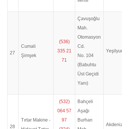
İlerisi
Çavuşoğlu
Mah.
Otomasyon
(536)
Cumali
Cd.
335 21
Yeşilyurt
27
Şimşek
No. 104
71
(Babuhtu
Üst Geçidi
Yanı)
(532)
Bahçeli
064 57
Aşağı
Tırtar Makine -
97
Burhan
Akdeniz
28