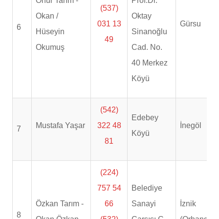
Onur Tarım -
Prof.Dr.
(537)
Okan /
Oktay
031 13
Gürsu
6
Hüseyin
Sinanoğlu
49
Okumuş
Cad. No.
40 Merkez
Köyü
(542)
Edebey
Mustafa Yaşar
322 48
İnegöl
7
Köyü
81
(224)
757 54
Belediye
Özkan Tarım -
66
Sanayi
İznik
8