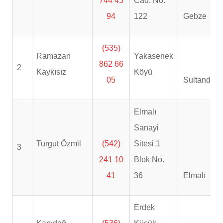
744 45
Cad. No.
94
122
Gebze
(535)
Ramazan
Yakasenek
862 66
2
Kaykısız
Köyü
05
Sultandağı
Elmalı
Sanayi
Turgut Özmil
(542)
Sitesi 1
3
241 10
Blok No.
41
36
Elmalı
Erdek