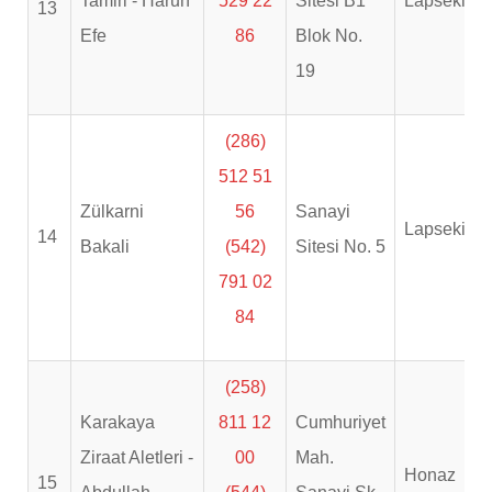
Tamiri - Harun
529 22
Sitesi B1
Lapseki
13
Efe
86
Blok No.
19
(286)
512 51
Zülkarni
56
Sanayi
Lapseki
14
Bakali
(542)
Sitesi No. 5
791 02
84
(258)
Karakaya
811 12
Cumhuriyet
Ziraat Aletleri -
00
Mah.
Honaz
15