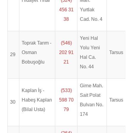
Hidayet Tırtar
(324)
Mah.
456 31
Yurtlak
38
Cad. No. 4
Yeni Hal
Toprak Tarım -
(546)
Yolu Yeni
Osman
202 91
Tarsus
29
Hal Ca.
Bobuşoğlu
21
No. 44
Girne Mah.
Kaplan İş -
(533)
Sait Polat
Habeş Kaplan
598 70
Tarsus
30
Bulvarı No.
(Bilal Usta)
79
174