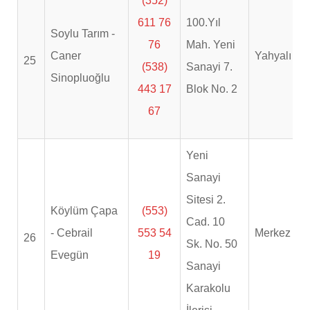
(352)
611 76
100.Yıl
Soylu Tarım -
76
Mah. Yeni
Caner
Yahyalı
25
(538)
Sanayi 7.
Sinopluoğlu
443 17
Blok No. 2
67
Yeni
Sanayi
Sitesi 2.
Köylüm Çapa
(553)
Cad. 10
- Cebrail
553 54
Merkez
26
Sk. No. 50
Evegün
19
Sanayi
Karakolu