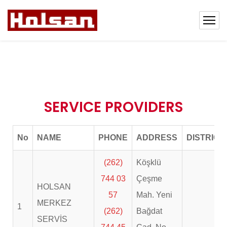
SERVICE PROVIDERS
No
NAME
PHONE
ADDRESS
DISTRICT
(262)
Köşklü
744 03
Çeşme
HOLSAN
57
Mah. Yeni
MERKEZ
1
(262)
Bağdat
SERVİS