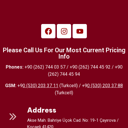
Please Call Us For Our Most Current Pricing
Info
Phones:
+90 (262) 744 03 57 / +90 (262) 744 45 92 / +90
(262) 744 45 94
GSM:
+9
0 (530) 203 37 11
(Turkcell) / +9
0 (530) 203 37 88
(Turkcell)
Address
Akse Mah. Bahriye Üçok Cad. No: 19-1 Çayırova /
Kocaeli 41420