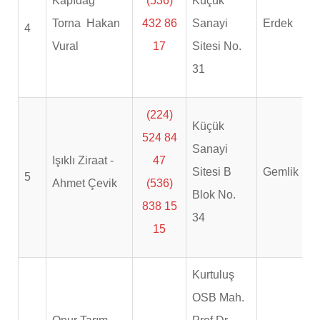
Kapıdağ
(536)
Küçük
Torna Hakan
432 86
Sanayi
Erdek
4
Vural
17
Sitesi No.
31
(224)
Küçük
524 84
Sanayi
Işıklı Ziraat -
47
Sitesi B
Gemlik
5
Ahmet Çevik
(536)
Blok No.
838 15
34
15
Kurtuluş
OSB Mah.