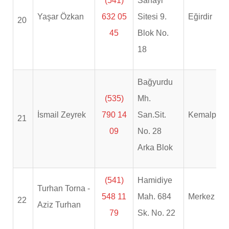
(541)
Sanayi
Yaşar Özkan
632 05
Sitesi 9.
Eğirdir
20
45
Blok No.
18
Bağyurdu
(535)
Mh.
İsmail Zeyrek
790 14
San.Sit.
Kemalpaş
21
09
No. 28
Arka Blok
(541)
Hamidiye
Turhan Torna -
548 11
Mah. 684
Merkez
22
Aziz Turhan
79
Sk. No. 22