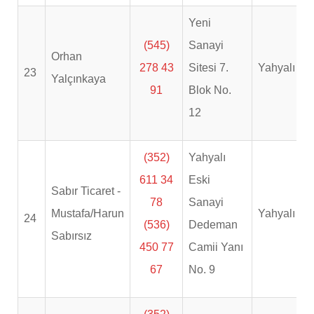
Yeni
(545)
Sanayi
Orhan
278 43
Sitesi 7.
Yahyalı
23
Yalçınkaya
91
Blok No.
12
(352)
Yahyalı
611 34
Eski
Sabır Ticaret -
78
Sanayi
Mustafa/Harun
Yahyalı
24
(536)
Dedeman
Sabırsız
450 77
Camii Yanı
67
No. 9