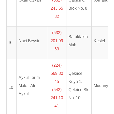
Okan Özkan
(532)
Çarşısı C
(Orhangazi
243 65
Blok No. 8
82
(532)
Barakfakih
Naci Beysir
201 99
Kestel
9
Mah.
63
(224)
569 80
Çekrice
Aykul Tarım
45
Köyü 1.
Mak. - Ali
Mudanya
10
(542)
Çekrice Sk.
Aykul
241 10
No. 10
41