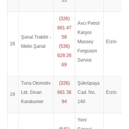
33
(326)
Avcı Petrol
681 47
Karşısı
Şanal Traktör -
58
Massey
Erzin
18
Metin Şanal
(536)
Ferguson
628 26
Servisi
69
Tuna Otomotiv
(326)
Şükrüpaşa
Ltd. Sinan
681 36
Cad. No.
Erzin
19
Karakumer
94
140
Yeni