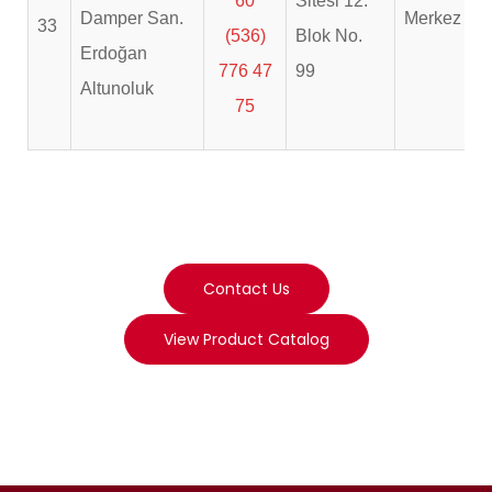
60
Sitesi 12.
Damper San.
Merkez
33
(536)
Blok No.
Erdoğan
776 47
99
Altunoluk
75
Contact Us
View Product Catalog