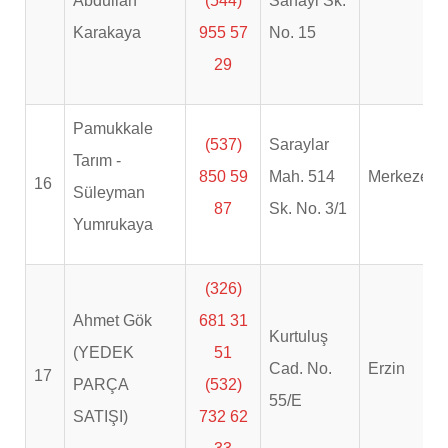
Abdullah
(544)
Sanayi Sk.
Karakaya
955 57
No. 15
29
Pamukkale
(537)
Saraylar
Tarım -
850 59
Mah. 514
Merkezefen
16
Süleyman
87
Sk. No. 3/1
Yumrukaya
(326)
Ahmet Gök
681 31
Kurtuluş
(YEDEK
51
Cad. No.
Erzin
17
PARÇA
(532)
55/E
SATIŞI)
732 62