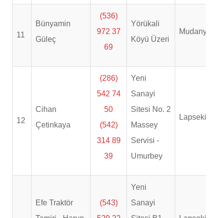
(536)
Bünyamin
Yörükali
972 37
Mudanya
11
Güleç
Köyü Üzeri
69
(286)
Yeni
542 74
Sanayi
Cihan
50
Sitesi No. 2
Lapseki
12
Çetinkaya
(542)
Massey
314 89
Servisi -
39
Umurbey
Yeni
Efe Traktör
(543)
Sanayi