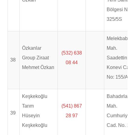
Bölgesi No.
325/5S
Melekbaba
Özkanlar
Mah.
(532) 638
Group Ziraat
Saadettin
38
08 44
Mehmet Özkan
Konevi Cad.
No: 155/A
Keşkekoğlu
Bahadırlar
Tarım
(541) 867
Mah.
39
Hüseyin
28 97
Cumhuriyet
Keşkekoğlu
Cad. No. 1/1