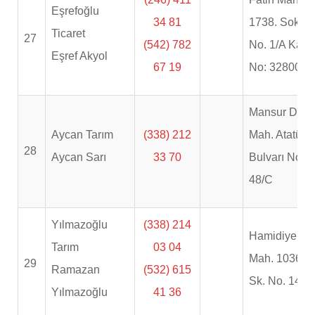
Eşrefoğlu
34 81
1738. Sok.
Ticaret
27
(542) 782
No. 1/A Kapı
Eşref Akyol
67 19
No: 32800
Mansur Ded
Aycan Tarım
(338) 212
Mah. Atatürk
28
Aycan Sarı
33 70
Bulvarı No:
48/C
Yılmazoğlu
(338) 214
Hamidiye
Tarım
03 04
Mah. 1036
29
Ramazan
(532) 615
Sk. No. 14
Yılmazoğlu
41 36