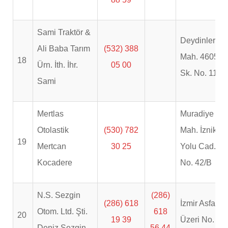
Sami Traktör &
Deydinler
Ali Baba Tarım
(532) 388
Mah. 4605.
18
Ürn. İth. İhr.
05 00
Sk. No. 11/1
Sami
Mertlas
Muradiye
Otolastik
(530) 782
Mah. İznik
19
Mertcan
30 25
Yolu Cad.
Kocadere
No. 42/B
N.S. Sezgin
(286)
(286) 618
İzmir Asfaltı
Otom. Ltd. Şti.
618
20
19 39
Üzeri No. 48
Deniz Sezgin
56 44