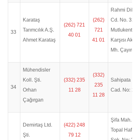
Rahmi Dibek
Karataş
(262)
Cd. No. 317
(262) 721
Tarımcılık A.Ş.
721
Mutlukent
33
40 01
Ahmet Karataş
41 01
Karşısı Akse
Mh. Çayırova
Mühendisler
(332)
Koll. Şti.
(332) 235
Sahipata
235
34
Orhan
11 28
Cad. No: 144
11 28
Çağırgan
Şifa Mah.
Demirtaş Ltd.
(422) 248
Topal Hafız
Şti.
79 12
Sok. No: 2