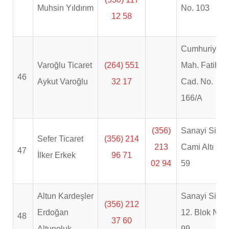
Muhsin Yıldırım
No. 103
12 58
Cumhuriyet
Varoğlu Ticaret
(264) 551
Mah. Fatih
46
Aykut Varoğlu
32 17
Cad. No.
166/A
(356)
Sanayi Sitesi
Sefer Ticaret
(356) 214
213
Cami Altı No:
47
İlker Erkek
96 71
02 94
59
Altun Kardeşler
Sanayi Sitesi
(356) 212
Erdoğan
12. Blok No.
48
37 60
Altunoluk
99