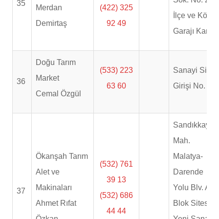
35
Merdan
(422) 325
İlçe ve Köy
Demirtaş
92 49
Garajı Karşıs
Doğu Tarım
(533) 223
Sanayi Sitesi
Market
36
63 60
Girişi No. 2
Cemal Özgül
Sandıkkaya
Mah.
Ökanşah Tarım
Malatya-
(532) 761
Alet ve
Darende
39 13
Makinaları
Yolu Blv. A
37
(532) 686
Ahmet Rıfat
Blok Sitesi
44 44
Özkan
Yeni Sanayi