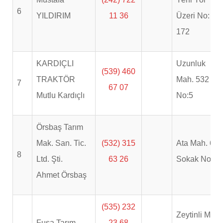
6
YILDIRIM
11 36
Üzeri No:
172
KARDIÇLI
Uzunluk
(539) 460
TRAKTÖR
Mah. 532 Sk.
7
67 07
Mutlu Kardıçlı
No:5
Örsbaş Tarım
Mak. San. Tic.
(532) 315
Ata Mah. 605
8
Ltd. Şti.
63 26
Sokak No. 8
Ahmet Örsbaş
(535) 232
Zeytinli Mah.
Fusa Tarım
23 68