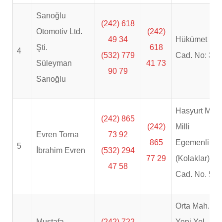
Sarıoğlu
(242) 618
Otomotiv Ltd.
(242)
49 34
Hükümet
Şti.
618
4
(532) 779
Cad. No: 30
Süleyman
41 73
90 79
Sarıoğlu
Hasyurt Mah.
(242) 865
(242)
Milli
Evren Torna
73 92
865
Egemenlik
5
İbrahim Evren
(532) 294
77 29
(Kolaklar)
47 58
Cad. No. 53
Orta Mah.
Mustafa
(242) 722
Yeni Yol