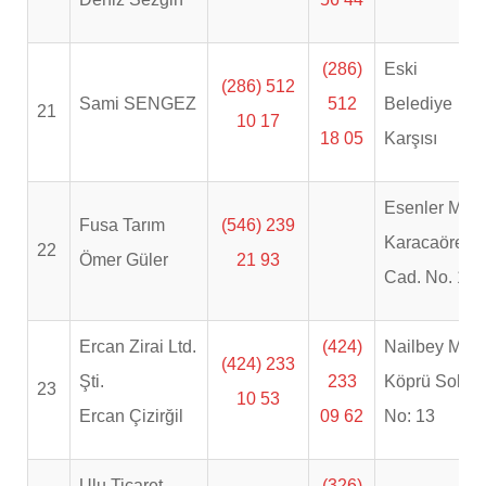
(286)
Eski
(286) 512
Sami SENGEZ
512
Belediye
21
10 17
18 05
Karşısı
Esenler Mah.
Fusa Tarım
(546) 239
Karacaören
22
Ömer Güler
21 93
Cad. No. 11
Ercan Zirai Ltd.
(424)
Nailbey Mah.
(424) 233
Şti.
233
Köprü Sok.
23
10 53
Ercan Çizirğil
09 62
No: 13
Ulu Ticaret
(326)