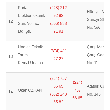
Porta
(228) 212
Hürriyet Mah
Elektromekanik
92 92
Sanayi Sk.
12
San. Ve Tic.
(506) 838
No. 3/A
Ltd. Şti.
91 91
Ünalan Teknik
Çarşı Mah.
(374) 411
Tarım
Çarşı Cad.
13
27 27
Kemal Ünalan
No: 11
(224) 757
(224)
66 65
Atatürk Cad.
Okan ÖZKAN
757
14
(532) 243
No. 145
66 65
65 82