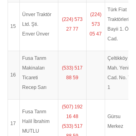
Türk Fiat
Ünver Traktör
(224)
(224) 573
Traktörleri
Ltd. Şti.
573
15
27 77
Bayii 1. Önal
Enver Ünver
05 47
Cad.
Fusa Tarım
Çeltikköy
Makinaları
(533) 517
Mah. Yeniyol
16
Ticareti
88 59
Cad. No. 76-
Recep Sarı
1
(507) 192
Fusa Tarım
16 48
Gürsu
Halil İbrahim
17
(533) 517
Merkez
MUTLU
88 59