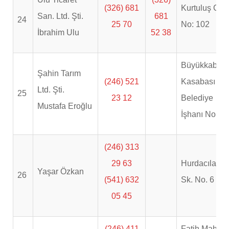
(326) 681
Kurtuluş Cad
San. Ltd. Şti.
681
24
25 70
No: 102
İbrahim Ulu
52 38
Büyükkabac
Şahin Tarım
(246) 521
Kasabası
Ltd. Şti.
25
23 12
Belediye
Mustafa Eroğlu
İşhanı No. 1
(246) 313
29 63
Hurdacılar 1.
Yaşar Özkan
26
(541) 632
Sk. No. 6
05 45
(246) 411
Fatih Mah.