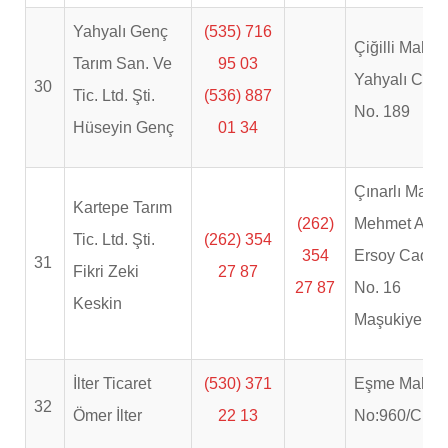
Yahyalı Genç
(535) 716
Çiğilli Mah.
Tarım San. Ve
95 03
Yahyalı Cad.
30
Tic. Ltd. Şti.
(536) 887
No. 189
Hüseyin Genç
01 34
Çınarlı Mah.
Kartepe Tarım
(262)
Mehmet Akif
Tic. Ltd. Şti.
(262) 354
354
Ersoy Cad.
31
Fikri Zeki
27 87
27 87
No. 16
Keskin
Maşukiye
İlter Ticaret
(530) 371
Eşme Mah.
32
Ömer İlter
22 13
No:960/C