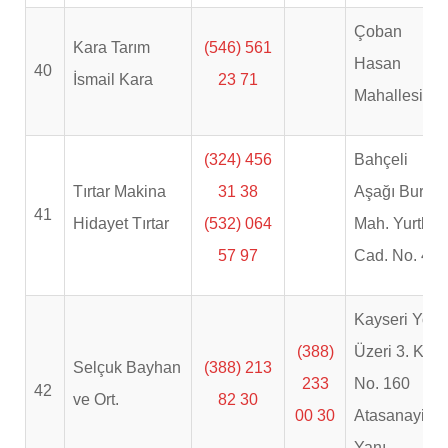
Çoban
Kara Tarım
(546) 561
Hasan
40
İsmail Kara
23 71
Mahallesi
(324) 456
Bahçeli
Tırtar Makina
31 38
Aşağı Burha
41
Hidayet Tırtar
(532) 064
Mah. Yurtlak
57 97
Cad. No. 4
Kayseri Yolu
(388)
Üzeri 3. Km
Selçuk Bayhan
(388) 213
233
No. 160
42
ve Ort.
82 30
00 30
Atasanayi
Yanı