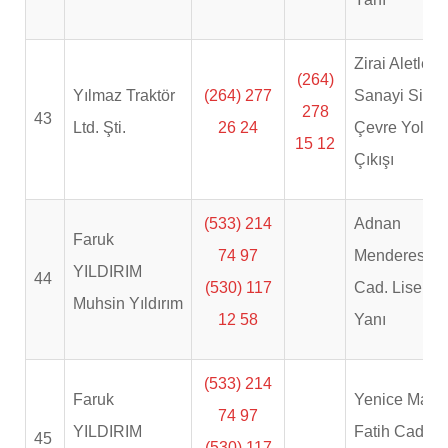
Zirai Aletler
(264)
Yılmaz Traktör
(264) 277
Sanayi Sitesi
278
43
Ltd. Şti.
26 24
Çevre Yolu
15 12
Çıkışı
(533) 214
Adnan
Faruk
74 97
Menderes
YILDIRIM
44
(530) 117
Cad. Lise
Muhsin Yıldırım
12 58
Yanı
(533) 214
Faruk
Yenice Mah.
74 97
YILDIRIM
Fatih Cad.
45
(530) 117