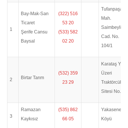
Tufanpaşa
Bay-Mak-San
(322) 516
Mah.
Ticaret
53 20
Saimbeyli
1
Şerife Cansu
(533) 582
Cad. No.
Baysal
02 20
104/1
Karataş Yolu
(532) 359
Üzeri
Birtar Tarım
2
23 29
Traktörcüler
Sitesi No. 34
Ramazan
(535) 862
Yakasenek
3
Kaykısız
66 05
Köyü