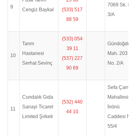
7069 Sk. No.
9
Cengiz Baykal
(533) 517
3/A
88 59
(533) 054
Tarım
Gündoğdu
39 11
Hastanesi
Mah. 203 Sk.
10
(537) 227
Serhat Sevinç
No. 2/A
90 69
Sefa Çamlık
Cundalık Gıda
Mahallesi
(532) 440
Sanayi Ticaret
İnönü
11
44 10
Limited Şirketi
Caddesi No
55/4